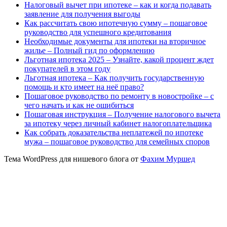
Налоговый вычет при ипотеке – как и когда подавать
заявление для получения выгоды
Как рассчитать свою ипотечную сумму – пошаговое
руководство для успешного кредитования
Необходимые документы для ипотеки на вторичное
жилье – Полный гид по оформлению
Льготная ипотека 2025 – Узнайте, какой процент ждет
покупателей в этом году
Льготная ипотека – Как получить государственную
помощь и кто имеет на неё право?
Пошаговое руководство по ремонту в новостройке – с
чего начать и как не ошибиться
Пошаговая инструкция – Получение налогового вычета
за ипотеку через личный кабинет налогоплательщика
Как собрать доказательства неплатежей по ипотеке
мужа – пошаговое руководство для семейных споров
Тема WordPress для нишевого блога от
Фахим Муршед