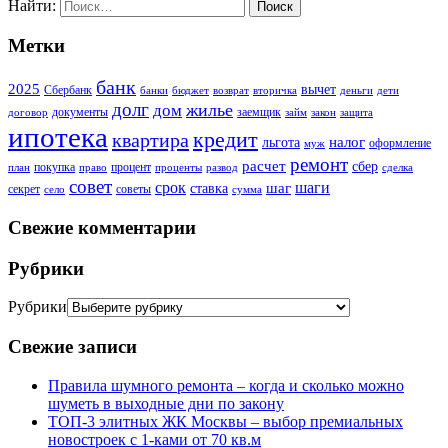
Найти:
Метки
банк
2025
вычет
Сбербанк
банки
бюджет
возврат
вторичка
деньги
дети
долг
жилье
дом
документы
заемщик
договор
займ
закон
защита
ипотека
кредит
квартира
налог
льгота
оформление
муж
ремонт
расчет
сбер
покупка
процент
план
право
проценты
развод
сделка
совет
срок
шаг
шаги
ставка
секрет
советы
село
сумма
Свежие комментарии
Рубрики
Рубрики
Свежие записи
Правила шумного ремонта – когда и сколько можно
шуметь в выходные дни по закону
ТОП-3 элитных ЖК Москвы – выбор премиальных
новостроек с 1-ками от 70 кв.м