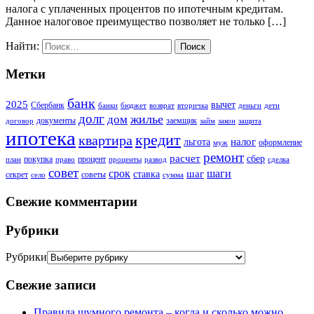
налога с уплаченных процентов по ипотечным кредитам.
Данное налоговое преимущество позволяет не только […]
Найти:
Метки
банк
2025
вычет
Сбербанк
банки
бюджет
возврат
вторичка
деньги
дети
долг
жилье
дом
документы
заемщик
договор
займ
закон
защита
ипотека
кредит
квартира
налог
льгота
оформление
муж
ремонт
расчет
сбер
покупка
процент
план
право
проценты
развод
сделка
совет
срок
шаг
шаги
ставка
секрет
советы
село
сумма
Свежие комментарии
Рубрики
Рубрики
Свежие записи
Правила шумного ремонта – когда и сколько можно