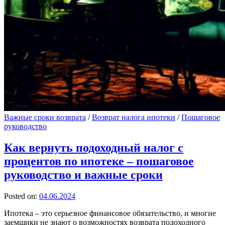
Важные сроки возврата
/
Возврат налога ипотеки
/
Пошаговое
руководство
Как вернуть подоходный налог с
процентов по ипотеке – пошаговое
руководство и важные сроки
Posted on:
04.06.2024
Ипотека – это серьезное финансовое обязательство, и многие
заемщики не знают о возможностях возврата подоходного