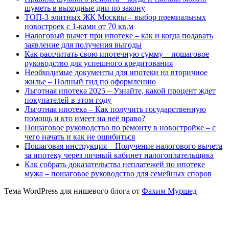
шуметь в выходные дни по закону
ТОП-3 элитных ЖК Москвы – выбор премиальных
новостроек с 1-ками от 70 кв.м
Налоговый вычет при ипотеке – как и когда подавать
заявление для получения выгоды
Как рассчитать свою ипотечную сумму – пошаговое
руководство для успешного кредитования
Необходимые документы для ипотеки на вторичное
жилье – Полный гид по оформлению
Льготная ипотека 2025 – Узнайте, какой процент ждет
покупателей в этом году
Льготная ипотека – Как получить государственную
помощь и кто имеет на неё право?
Пошаговое руководство по ремонту в новостройке – с
чего начать и как не ошибиться
Пошаговая инструкция – Получение налогового вычета
за ипотеку через личный кабинет налогоплательщика
Как собрать доказательства неплатежей по ипотеке
мужа – пошаговое руководство для семейных споров
Тема WordPress для нишевого блога от
Фахим Муршед