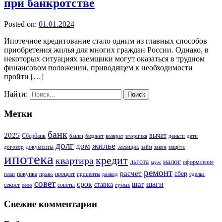
при банкротстве
Posted on:
01.01.2024
Ипотечное кредитование стало одним из главных способов
приобретения жилья для многих граждан России. Однако, в
некоторых ситуациях заемщики могут оказаться в трудном
финансовом положении, приводящем к необходимости
пройти […]
Найти:
Метки
банк
2025
вычет
Сбербанк
банки
бюджет
возврат
вторичка
деньги
дети
долг
жилье
дом
документы
заемщик
договор
займ
закон
защита
ипотека
кредит
квартира
налог
льгота
оформление
муж
ремонт
расчет
сбер
покупка
процент
план
право
проценты
развод
сделка
совет
срок
шаг
шаги
ставка
секрет
советы
село
сумма
Свежие комментарии