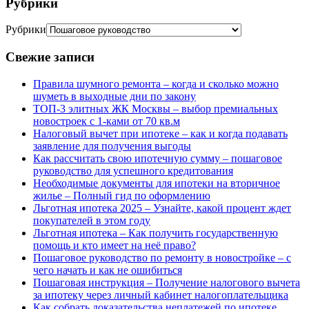
Рубрики
Рубрики
Свежие записи
Правила шумного ремонта – когда и сколько можно
шуметь в выходные дни по закону
ТОП-3 элитных ЖК Москвы – выбор премиальных
новостроек с 1-ками от 70 кв.м
Налоговый вычет при ипотеке – как и когда подавать
заявление для получения выгоды
Как рассчитать свою ипотечную сумму – пошаговое
руководство для успешного кредитования
Необходимые документы для ипотеки на вторичное
жилье – Полный гид по оформлению
Льготная ипотека 2025 – Узнайте, какой процент ждет
покупателей в этом году
Льготная ипотека – Как получить государственную
помощь и кто имеет на неё право?
Пошаговое руководство по ремонту в новостройке – с
чего начать и как не ошибиться
Пошаговая инструкция – Получение налогового вычета
за ипотеку через личный кабинет налогоплательщика
Как собрать доказательства неплатежей по ипотеке