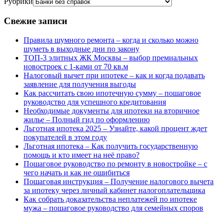
Рубрики
Свежие записи
Правила шумного ремонта – когда и сколько можно
шуметь в выходные дни по закону
ТОП-3 элитных ЖК Москвы – выбор премиальных
новостроек с 1-ками от 70 кв.м
Налоговый вычет при ипотеке – как и когда подавать
заявление для получения выгоды
Как рассчитать свою ипотечную сумму – пошаговое
руководство для успешного кредитования
Необходимые документы для ипотеки на вторичное
жилье – Полный гид по оформлению
Льготная ипотека 2025 – Узнайте, какой процент ждет
покупателей в этом году
Льготная ипотека – Как получить государственную
помощь и кто имеет на неё право?
Пошаговое руководство по ремонту в новостройке – с
чего начать и как не ошибиться
Пошаговая инструкция – Получение налогового вычета
за ипотеку через личный кабинет налогоплательщика
Как собрать доказательства неплатежей по ипотеке
мужа – пошаговое руководство для семейных споров