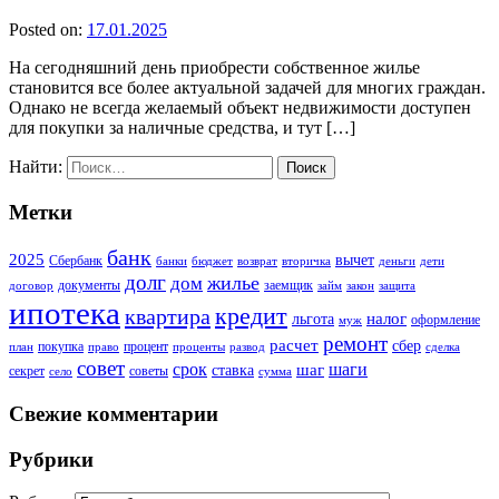
Posted on:
17.01.2025
На сегодняшний день приобрести собственное жилье
становится все более актуальной задачей для многих граждан.
Однако не всегда желаемый объект недвижимости доступен
для покупки за наличные средства, и тут […]
Найти:
Метки
банк
2025
вычет
Сбербанк
банки
бюджет
возврат
вторичка
деньги
дети
долг
жилье
дом
документы
заемщик
договор
займ
закон
защита
ипотека
кредит
квартира
налог
льгота
оформление
муж
ремонт
расчет
сбер
покупка
процент
план
право
проценты
развод
сделка
совет
срок
шаг
шаги
ставка
секрет
советы
село
сумма
Свежие комментарии
Рубрики