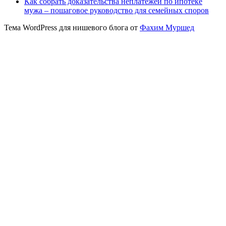
Как собрать доказательства неплатежей по ипотеке
мужа – пошаговое руководство для семейных споров
Тема WordPress для нишевого блога от
Фахим Муршед