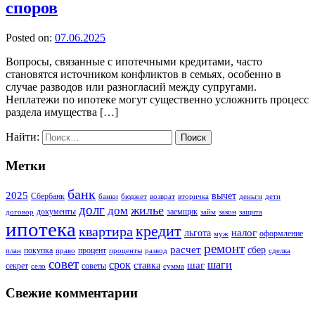
споров
Posted on:
07.06.2025
Вопросы, связанные с ипотечными кредитами, часто
становятся источником конфликтов в семьях, особенно в
случае разводов или разногласий между супругами.
Неплатежи по ипотеке могут существенно усложнить процесс
раздела имущества […]
Найти:
Метки
банк
2025
вычет
Сбербанк
банки
бюджет
возврат
вторичка
деньги
дети
долг
жилье
дом
документы
заемщик
договор
займ
закон
защита
ипотека
кредит
квартира
налог
льгота
оформление
муж
ремонт
расчет
сбер
покупка
процент
план
право
проценты
развод
сделка
совет
срок
шаг
шаги
ставка
секрет
советы
село
сумма
Свежие комментарии