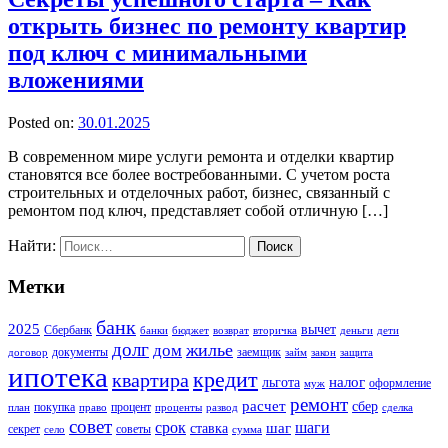
открыть бизнес по ремонту квартир
под ключ с минимальными
вложениями
Posted on:
30.01.2025
В современном мире услуги ремонта и отделки квартир
становятся все более востребованными. С учетом роста
строительных и отделочных работ, бизнес, связанный с
ремонтом под ключ, представляет собой отличную […]
Найти:
Метки
банк
2025
вычет
Сбербанк
банки
бюджет
возврат
вторичка
деньги
дети
долг
жилье
дом
документы
заемщик
договор
займ
закон
защита
ипотека
кредит
квартира
налог
льгота
оформление
муж
ремонт
расчет
сбер
покупка
процент
план
право
проценты
развод
сделка
совет
срок
шаг
шаги
ставка
секрет
советы
село
сумма