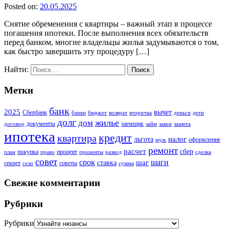
Posted on:
20.05.2025
Снятие обременения с квартиры – важный этап в процессе
погашения ипотеки. После выполнения всех обязательств
перед банком, многие владельцы жилья задумываются о том,
как быстро завершить эту процедуру […]
Найти:
Метки
банк
2025
вычет
Сбербанк
банки
бюджет
возврат
вторичка
деньги
дети
долг
жилье
дом
документы
заемщик
договор
займ
закон
защита
ипотека
кредит
квартира
налог
льгота
оформление
муж
ремонт
расчет
сбер
покупка
процент
план
право
проценты
развод
сделка
совет
срок
шаг
шаги
ставка
секрет
советы
село
сумма
Свежие комментарии
Рубрики
Рубрики