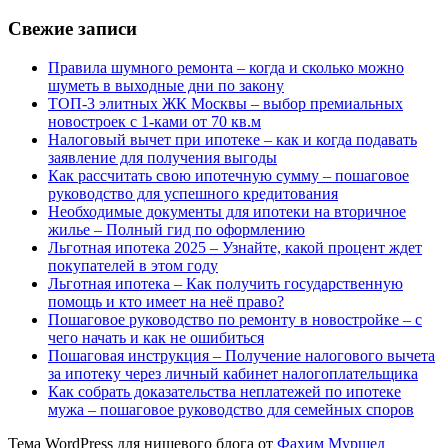
Свежие записи
Правила шумного ремонта – когда и сколько можно
шуметь в выходные дни по закону
ТОП-3 элитных ЖК Москвы – выбор премиальных
новостроек с 1-ками от 70 кв.м
Налоговый вычет при ипотеке – как и когда подавать
заявление для получения выгоды
Как рассчитать свою ипотечную сумму – пошаговое
руководство для успешного кредитования
Необходимые документы для ипотеки на вторичное
жилье – Полный гид по оформлению
Льготная ипотека 2025 – Узнайте, какой процент ждет
покупателей в этом году
Льготная ипотека – Как получить государственную
помощь и кто имеет на неё право?
Пошаговое руководство по ремонту в новостройке – с
чего начать и как не ошибиться
Пошаговая инструкция – Получение налогового вычета
за ипотеку через личный кабинет налогоплательщика
Как собрать доказательства неплатежей по ипотеке
мужа – пошаговое руководство для семейных споров
Тема WordPress для нишевого блога от
Фахим Муршед