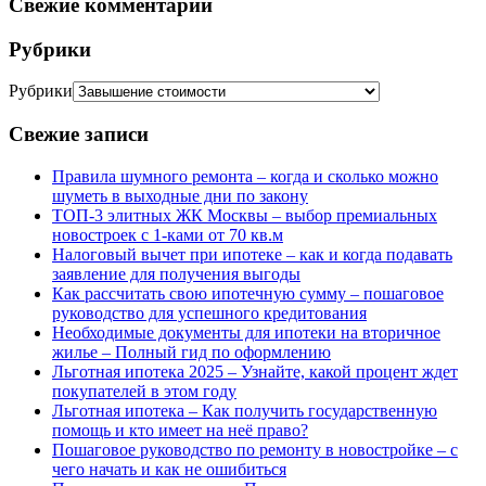
Свежие комментарии
Рубрики
Рубрики
Свежие записи
Правила шумного ремонта – когда и сколько можно
шуметь в выходные дни по закону
ТОП-3 элитных ЖК Москвы – выбор премиальных
новостроек с 1-ками от 70 кв.м
Налоговый вычет при ипотеке – как и когда подавать
заявление для получения выгоды
Как рассчитать свою ипотечную сумму – пошаговое
руководство для успешного кредитования
Необходимые документы для ипотеки на вторичное
жилье – Полный гид по оформлению
Льготная ипотека 2025 – Узнайте, какой процент ждет
покупателей в этом году
Льготная ипотека – Как получить государственную
помощь и кто имеет на неё право?
Пошаговое руководство по ремонту в новостройке – с
чего начать и как не ошибиться