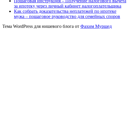
Пошаговая инструкция – Получение налогового вычета
за ипотеку через личный кабинет налогоплательщика
Как собрать доказательства неплатежей по ипотеке
мужа – пошаговое руководство для семейных споров
Тема WordPress для нишевого блога от
Фахим Муршед