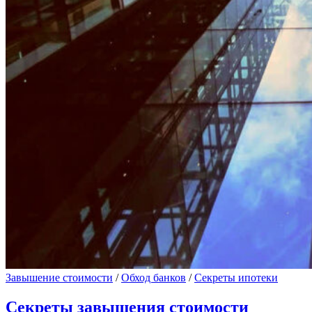
Завышение стоимости
/
Обход банков
/
Секреты ипотеки
Секреты завышения стоимости