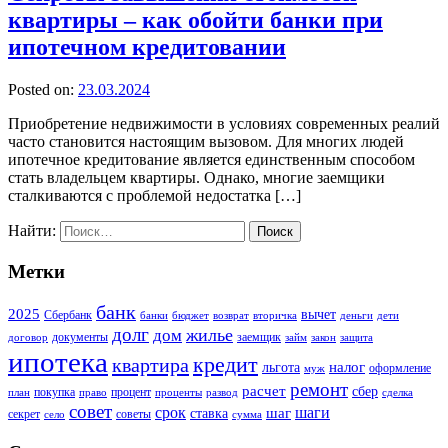
квартиры – как обойти банки при
ипотечном кредитовании
Posted on:
23.03.2024
Приобретение недвижимости в условиях современных реалий
часто становится настоящим вызовом. Для многих людей
ипотечное кредитование является единственным способом
стать владельцем квартиры. Однако, многие заемщики
сталкиваются с проблемой недостатка […]
Найти:
Метки
банк
2025
вычет
Сбербанк
банки
бюджет
возврат
вторичка
деньги
дети
долг
жилье
дом
документы
заемщик
договор
займ
закон
защита
ипотека
кредит
квартира
налог
льгота
оформление
муж
ремонт
расчет
сбер
покупка
процент
план
право
проценты
развод
сделка
совет
срок
шаг
шаги
ставка
секрет
советы
село
сумма