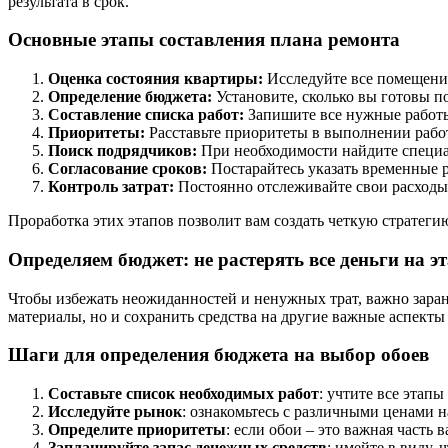
результата в срок.
Основные этапы составления плана ремонта
Оценка состояния квартиры:
Исследуйте все помещения
Определение бюджета:
Установите, сколько вы готовы по
Составление списка работ:
Запишите все нужные работы
Приоритеты:
Расставьте приоритеты в выполнении работ
Поиск подрядчиков:
При необходимости найдите специа
Согласование сроков:
Постарайтесь указать временные р
Контроль затрат:
Постоянно отслеживайте свои расходы,
Проработка этих этапов позволит вам создать четкую стратегию
Определяем бюджет: не растерять все деньги на э
Чтобы избежать неожиданностей и ненужных трат, важно заране
материалы, но и сохранить средства на другие важные аспект
Шаги для определения бюджета на выбор обоев
Составьте список необходимых работ
: учтите все этап
Исследуйте рынок
: ознакомьтесь с различными ценами н
Определите приоритеты
: если обои – это важная часть
Запланируйте запас денежных средств
: имейте в виду,