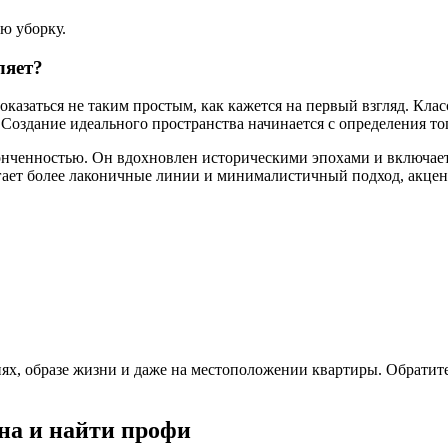
ю уборку.
ляет?
оказаться не таким простым, как кажется на первый взгляд. Кла
оздание идеального пространства начинается с определения тог
тонченностью. Он вдохновлен историческими эпохами и включает
агает более лаконичные линии и минималистичный подход, акце
х, образе жизни и даже на местоположении квартиры. Обратите
на и найти профи