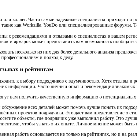
ьи или коллег. Часто самые надежные специалисты приходят по 
такие как Workzilla, YouDo или специализированные форумы. Т
пы с рекомендациями и отзывами о специалистах в вашем реги
вок и ярмарок может предоставить вам возможность пообщаться
вать несколько из них для более детального анализа предложени
 профессионализм и подход к делу.
отзывах и рейтингам
одходить к выбору подрядчиков с вдумчивостью. Хотя отзывы и 
очник информации. Часто личный опыт и рекомендация знакомых 
могут вам получить качественную информацию о потенциальных 
 обсуждение всех деталей может помочь лучше понять их подхо
ённых проектов подрядчика. Это даст вам представление о стил
осетите объекты, где подрядчик уже выполнил работу. Это лучш
иентами, чтобы узнать о их опыте. Личное мнение может быть 
енная работа основывается не только на рейтингах, но и на ре