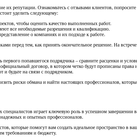
ие их репутации. Ознакомьтесь с отзывами клиентов, попросите
стоит уделить следующему:
ектов, чтобы оценить качество выполненных работ.
меют все необходимые разрешения и квалификацию.
редставление о компаниях и их подходе к работе.
ами перед тем, как принять окончательное решение. На встрече у
 первого попавшегося подрядчика – сравните расценки и услов
 официальный договор, в котором четко будут прописаны права и
т и будьте на связи с подрядчиком.
изить риски обмана и найти настоящих профессионалов, которы
ых специалистов играет ключевую роль в успешном завершении 
йти надежных и опытных профессионалов.
тов, которые помогут вам создать идеальное пространство в в
им требованиям и бюджету.