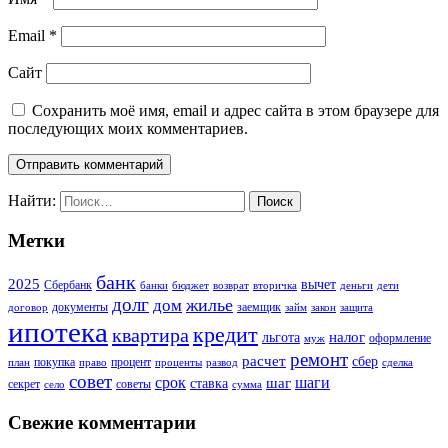
Email
*
Сайт
Сохранить моё имя, email и адрес сайта в этом браузере для
последующих моих комментариев.
Найти:
Метки
банк
2025
вычет
Сбербанк
банки
бюджет
возврат
вторичка
деньги
дети
долг
жилье
дом
документы
заемщик
договор
займ
закон
защита
ипотека
кредит
квартира
налог
льгота
оформление
муж
ремонт
расчет
сбер
покупка
процент
план
право
проценты
развод
сделка
совет
срок
шаг
шаги
ставка
секрет
советы
село
сумма
Свежие комментарии