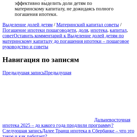
эффективно выделить доли детям по
материнскому капиталу, не дожидаясь полного
погашения ипотеки.
Выделение долей детям
/
Материнский капитал советы
/
Погашение ипотеки пошагово
дети
,
доля
,
ипотека
,
капитал
,
совет
Оставить комментарий
к Выделение долей детям по
материнскому капиталу до погашения ипотеки – пошаговое
руководство и советы
Навигация по записям
Предыдущая запись
Предыдущая
Дальневосточная
ипотека 2025 – до какого года продлили программу?
Следующая запись
Далее
Транш ипотека в Сбербанке – что это
такое и как работает?