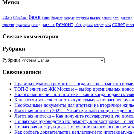
Метки
банк
2025
вычет
Сбербанк
банки
бюджет
возврат
вторичка
деньги
дети
договор
ремонт
совет
расчет
сбер
процент
секрет
сове
проценты
развод
сделка
село
Свежие комментарии
Рубрики
Рубрики
Свежие записи
Правила шумного ремонта – когда и сколько можно шумет
ТОП-3 элитных ЖК Москвы – выбор премиальных новостр
Налоговый вычет при ипотеке – как и когда подавать за
Как рассчитать свою ипотечную сумму – пошаговое руко
Необходимые документы для ипотеки на вторичное жиль
Льготная ипотека 2025 – Узнайте, какой процент ждет по
Льготная ипотека – Как получить государственную помощ
Пошаговое руководство по ремонту в новостройке – с чег
Пошаговая инструкция – Получение налогового вычета з
Как собрать доказательства неплатежей по ипотеке мужа