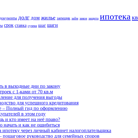
ипотека
кв
долг
жилье
дом
документы
заемщик
займ
закон
защита
срок
шаг
шаги
ставка
ты
сумма
ь в выходные дни по закону
оек с 1-ками от 70 кв.м
явление для получения выгоды
водство для успешного кредитования
е – Полный гид по оформлению
купателей в этом году
ь и кто имеет на неё право?
о начать и как не ошибиться
а ипотеку через личный кабинет налогоплательщика
 – пошаговое руководство для семейных споров