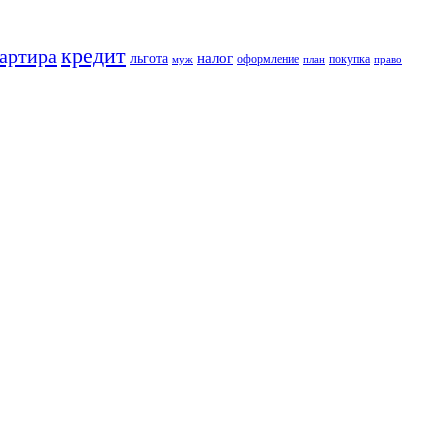
кредит
артира
налог
льгота
оформление
покупка
муж
план
право