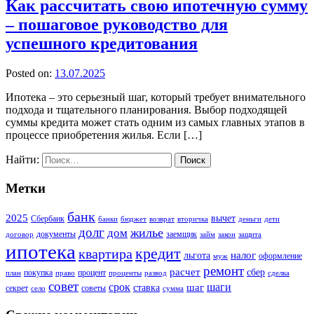
Как рассчитать свою ипотечную сумму
– пошаговое руководство для
успешного кредитования
Posted on:
13.07.2025
Ипотека – это серьезный шаг, который требует внимательного
подхода и тщательного планирования. Выбор подходящей
суммы кредита может стать одним из самых главных этапов в
процессе приобретения жилья. Если […]
Найти:
Метки
банк
2025
вычет
Сбербанк
банки
бюджет
возврат
вторичка
деньги
дети
долг
жилье
дом
документы
заемщик
договор
займ
закон
защита
ипотека
кредит
квартира
налог
льгота
оформление
муж
ремонт
расчет
сбер
покупка
процент
план
право
проценты
развод
сделка
совет
срок
шаг
шаги
ставка
секрет
советы
село
сумма