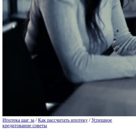
Ипотека шаг за
/
Как рассчитать ипотеку
/
Успешное
кредитование советы