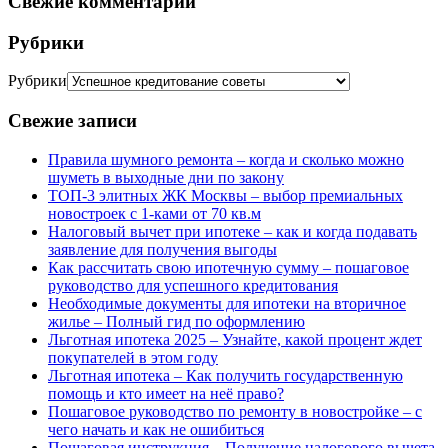
Свежие комментарии
Рубрики
Рубрики
Свежие записи
Правила шумного ремонта – когда и сколько можно
шуметь в выходные дни по закону
ТОП-3 элитных ЖК Москвы – выбор премиальных
новостроек с 1-ками от 70 кв.м
Налоговый вычет при ипотеке – как и когда подавать
заявление для получения выгоды
Как рассчитать свою ипотечную сумму – пошаговое
руководство для успешного кредитования
Необходимые документы для ипотеки на вторичное
жилье – Полный гид по оформлению
Льготная ипотека 2025 – Узнайте, какой процент ждет
покупателей в этом году
Льготная ипотека – Как получить государственную
помощь и кто имеет на неё право?
Пошаговое руководство по ремонту в новостройке – с
чего начать и как не ошибиться
Пошаговая инструкция – Получение налогового вычета