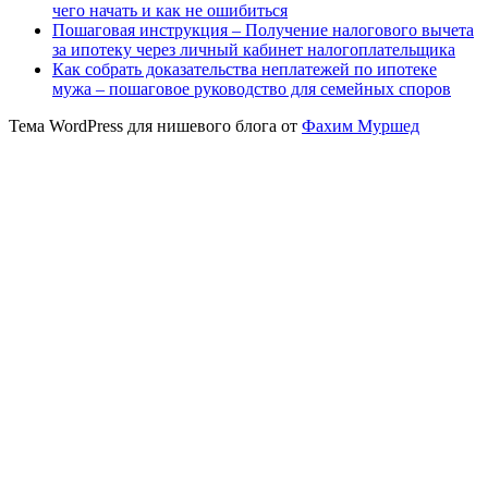
чего начать и как не ошибиться
Пошаговая инструкция – Получение налогового вычета
за ипотеку через личный кабинет налогоплательщика
Как собрать доказательства неплатежей по ипотеке
мужа – пошаговое руководство для семейных споров
Тема WordPress для нишевого блога от
Фахим Муршед