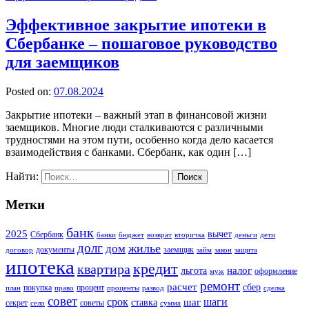
Эффективное закрытие ипотеки в
Сбербанке – пошаговое руководство
для заемщиков
Posted on:
07.08.2024
Закрытие ипотеки – важный этап в финансовой жизни
заемщиков. Многие люди сталкиваются с различными
трудностями на этом пути, особенно когда дело касается
взаимодействия с банками. Сбербанк, как один […]
Найти:
Метки
банк
2025
вычет
Сбербанк
банки
бюджет
возврат
вторичка
деньги
дети
долг
жилье
дом
документы
заемщик
договор
займ
закон
защита
ипотека
кредит
квартира
налог
льгота
оформление
муж
ремонт
расчет
сбер
покупка
процент
план
право
проценты
развод
сделка
совет
срок
шаг
шаги
ставка
секрет
советы
село
сумма