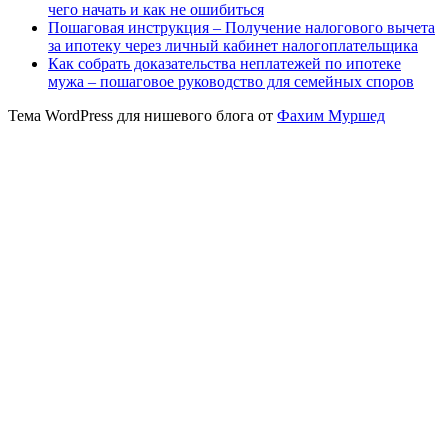
чего начать и как не ошибиться
Пошаговая инструкция – Получение налогового вычета
за ипотеку через личный кабинет налогоплательщика
Как собрать доказательства неплатежей по ипотеке
мужа – пошаговое руководство для семейных споров
Тема WordPress для нишевого блога от
Фахим Муршед