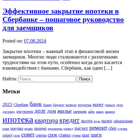
Эффективное закрытие ипотеки в
Сбербанке – пошаговое руководство
для заемщиков
Posted on:
07.08.2024
Закрытие ипотеки – важный этап в финансовой жизни
заемщиков. Многие люди сталкиваются с различными
трудностями на этом пути, особенно когда дело касается
взаимодействия с банками. Сбербанк, как один […]
Найти:
Метки
банк
2025
вычет
Сбербанк
банки
бюджет
возврат
вторичка
деньги
дети
долг
жилье
дом
документы
заемщик
договор
займ
закон
защита
ипотека
кредит
квартира
налог
льгота
оформление
муж
ремонт
расчет
сбер
покупка
процент
план
право
проценты
развод
сделка
совет
срок
шаг
шаги
ставка
секрет
советы
село
сумма