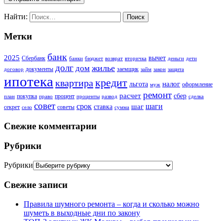
Найти:
Метки
банк
2025
вычет
Сбербанк
банки
бюджет
возврат
вторичка
деньги
дети
долг
жилье
дом
документы
заемщик
договор
займ
закон
защита
ипотека
кредит
квартира
налог
льгота
оформление
муж
ремонт
расчет
сбер
покупка
процент
план
право
проценты
развод
сделка
совет
срок
шаг
шаги
ставка
секрет
советы
село
сумма
Свежие комментарии
Рубрики
Рубрики
Свежие записи
Правила шумного ремонта – когда и сколько можно
шуметь в выходные дни по закону