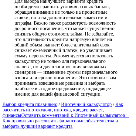
Для выбора наилучшего варианта кредита
необходимо сравнить условия разных банков,
обращая внимание не только на процентные
ставки, но и на дополнительные комиссии и
штрафы. Важно также рассмотреть возможность
досрочного погашения, что может существенно
снизить общую стоимость займа. Не забывайте,
что длительность кредита напрямую влияет на
общий объем выплат: более длительный срок
снижает ежемесячный платеж, но увеличивает
сумму переплаты. Рекомендуется использовать
калькулятор не только для первоначального
анализа, но и для планирования возможных
сценариев — изменение суммы первоначального
взноса или сроков погашения. Это позволит вам
принимать взвешенные решения и выбрать
наиболее выгодное предложение, подходящее
именно для вашей финансовой ситуации.
Выбор кредита правильно
/
Ипотечный калькулятор
/
Как
рассчитать ипотеку
долг
,
ипотека
,
кредит
,
расчет
,
финансы
Оставить комментарий
к Ипотечный калькулятор –
Как правильно рассчитать финансовые обязательства и
выбрать лучший вариант кредита