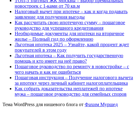
ТОП-3 элитных ЖК Москвы – выбор премиальных
новостроек с 1-ками от 70 кв.м
Налоговый вычет при ипотеке – как и когда подавать
заявление для получения выгоды
Как рассчитать свою ипотечную сумму – пошаговое
руководство для успешного кредитования
Необходимые документы для ипотеки на вторичное
жилье – Полный гид по оформлению
Льготная ипотека 2025 – Узнайте, какой процент ждет
покупателей в этом году
Льготная ипотека – Как получить государственную
помощь и кто имеет на неё право?
Пошаговое руководство по ремонту в новостройке – с
чего начать и как не ошибиться
Пошаговая инструкция – Получение налогового вычета
за ипотеку через личный кабинет налогоплательщика
Как собрать доказательства неплатежей по ипотеке
мужа – пошаговое руководство для семейных споров
Тема WordPress для нишевого блога от
Фахим Муршед