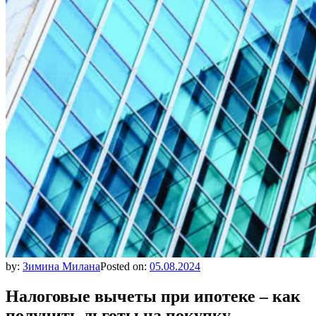
by:
Зимина Милана
Posted on:
05.08.2024
Налоговые вычеты при ипотеке – как
получить льготы на покупку