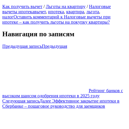
Как получить вычет
/
Льготы на квартиру
/
Налоговые
вычеты ипотека
вычет
,
ипотека
,
квартира
,
льгота
,
налог
Оставить комментарий
к Налоговые вычеты при
ипотеке – как получить льготы на покупку квартиры?
Навигация по записям
Предыдущая запись
Предыдущая
Рейтинг банков с
высоким шансом одобрения ипотеки в 2025 году
Следующая запись
Далее
Эффективное закрытие ипотеки в
Сбербанке – пошаговое руководство для заемщиков