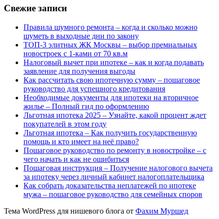
Свежие записи
Правила шумного ремонта – когда и сколько можно
шуметь в выходные дни по закону
ТОП-3 элитных ЖК Москвы – выбор премиальных
новостроек с 1-ками от 70 кв.м
Налоговый вычет при ипотеке – как и когда подавать
заявление для получения выгоды
Как рассчитать свою ипотечную сумму – пошаговое
руководство для успешного кредитования
Необходимые документы для ипотеки на вторичное
жилье – Полный гид по оформлению
Льготная ипотека 2025 – Узнайте, какой процент ждет
покупателей в этом году
Льготная ипотека – Как получить государственную
помощь и кто имеет на неё право?
Пошаговое руководство по ремонту в новостройке – с
чего начать и как не ошибиться
Пошаговая инструкция – Получение налогового вычета
за ипотеку через личный кабинет налогоплательщика
Как собрать доказательства неплатежей по ипотеке
мужа – пошаговое руководство для семейных споров
Тема WordPress для нишевого блога от
Фахим Муршед