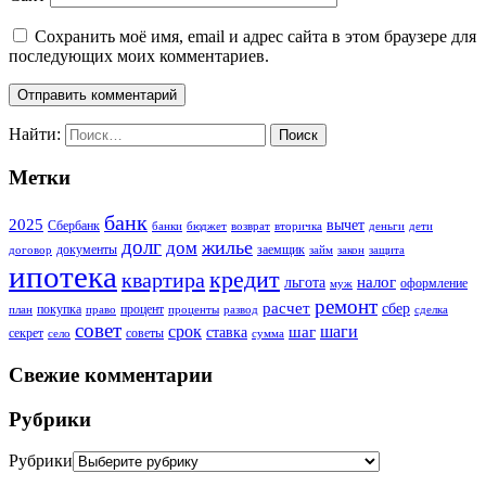
Сохранить моё имя, email и адрес сайта в этом браузере для
последующих моих комментариев.
Найти:
Метки
банк
2025
вычет
Сбербанк
банки
бюджет
возврат
вторичка
деньги
дети
долг
жилье
дом
документы
заемщик
договор
займ
закон
защита
ипотека
кредит
квартира
налог
льгота
оформление
муж
ремонт
расчет
сбер
покупка
процент
план
право
проценты
развод
сделка
совет
срок
шаг
шаги
ставка
секрет
советы
село
сумма
Свежие комментарии
Рубрики
Рубрики